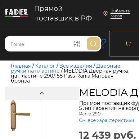
Прямой
Выберите
город
поставщик в РФ
0
Главная
/
Каталог
/
Все изделия
/
Дверные
ручки на пластине
/
MELODIA Дверная ручка
на пластине 290/158 Pass Rania Матовая
бронза
MELODIA Дв
Прямой поставщик фу
5 лет гарантия на кор
Rania 290
См. все характеристики
12 439 руб.