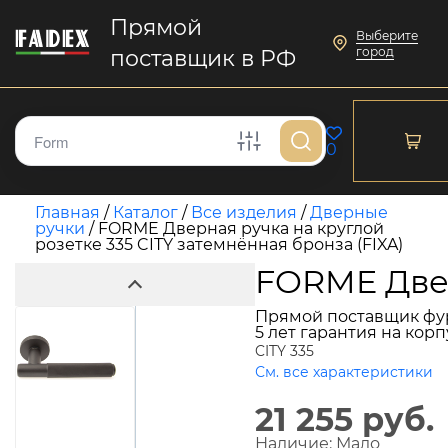
Прямой
Выберите
город
поставщик в РФ
0
Главная
/
Каталог
/
Все изделия
/
Дверные
ручки
/
FORME Дверная ручка на круглой
розетке 335 CITY затемнённая бронза (FIXA)
FORME Двер
Прямой поставщик фу
5 лет гарантия на кор
CITY 335
См. все характеристики
21 255 руб.
Наличие:
Мало