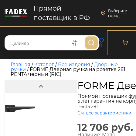
Прямой
Выберите
город
поставщик в РФ
0
Главная
/
Каталог
/
Все изделия
/
Дверные
ручки
/
FORME Дверная ручка на розетке 281
PENTA черный (RIC)
FORME Двер
Прямой поставщик фу
5 лет гарантия на кор
Penta 281
См. все характеристики
12 706 руб.
Наличие:
Мало