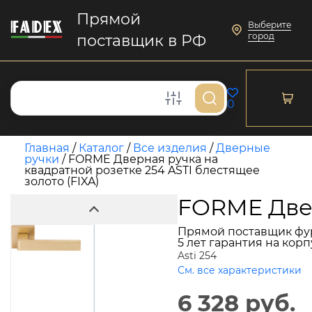
Прямой
Выберите
город
поставщик в РФ
0
Главная
/
Каталог
/
Все изделия
/
Дверные
ручки
/
FORME Дверная ручка на
квадратной розетке 254 ASTI блестящее
золото (FIXA)
FORME Двер
Прямой поставщик фу
5 лет гарантия на кор
Asti 254
См. все характеристики
6 328 руб.