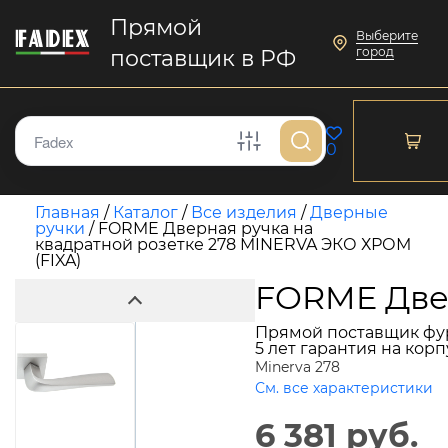
Прямой
Выберите
город
поставщик в РФ
0
Главная
/
Каталог
/
Все изделия
/
Дверные
ручки
/
FORME Дверная ручка на
квадратной розетке 278 MINERVA ЭКО ХРОМ
(FIXA)
FORME Двер
Прямой поставщик фу
5 лет гарантия на кор
Minerva 278
См. все характеристики
6 381 руб.