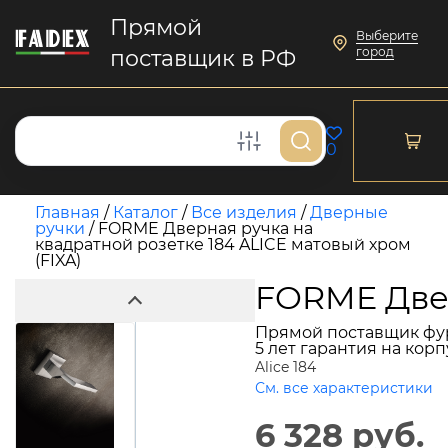
Прямой
Выберите
город
поставщик в РФ
0
Главная
/
Каталог
/
Все изделия
/
Дверные
ручки
/
FORME Дверная ручка на
квадратной розетке 184 ALICE матовый хром
(FIXA)
FORME Двер
Прямой поставщик фу
5 лет гарантия на кор
Alice 184
См. все характеристики
6 328 руб.