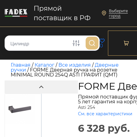
Прямой
Выберите
город
поставщик в РФ
0
Главная
/
Каталог
/
Все изделия
/
Дверные
ручки
/
FORME Дверная ручка на розетке
MINIMAL ROUND 254Q ASTI ГРАФИТ (QMT)
FORME Двер
Прямой поставщик фу
5 лет гарантия на кор
Asti 254
См. все характеристики
6 328 руб.