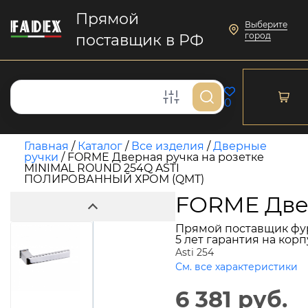
Прямой
Выберите
город
поставщик в РФ
0
Главная
/
Каталог
/
Все изделия
/
Дверные
ручки
/
FORME Дверная ручка на розетке
MINIMAL ROUND 254Q ASTI
ПОЛИРОВАННЫЙ ХРОМ (QMT)
FORME Две
Прямой поставщик фу
5 лет гарантия на кор
Asti 254
См. все характеристики
6 381 руб.