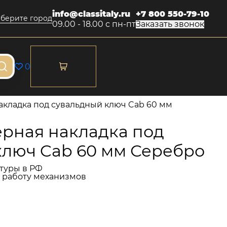
info@classitaly.ru
+7 800 550-79-10
берите город
09.00 - 18.00 с пн-пт
Заказать звонок
0
кладка под сувальдный ключ Cab 60 мм
рная накладка под
ключ Cab 60 мм Серебро
туры в РФ
и работу механизмов