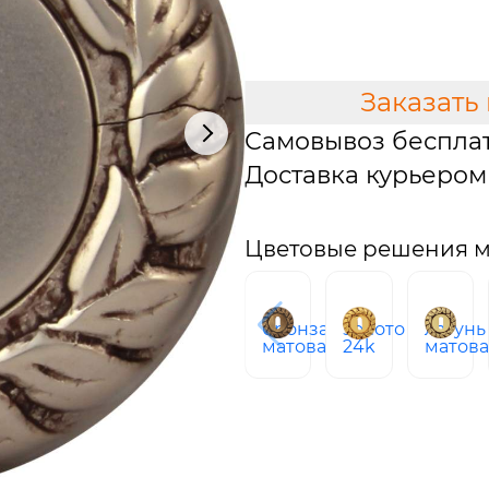
В КОРЗИНУ
Заказать
Самовывоз беспла
Доставка курьером 
Цветовые решения м
бронза
золото
латунь
матовая
24k
матов