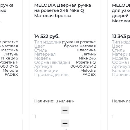
ручка
MELODIA Дверная ручка
MELODI
ных
на розетке 246 Nike Q
для уз
Матовая бронза
дверей 
А
Матова
14 522 руб.
13 343 
а розетке
Тип изделия
ручка на розетке
Тип изд
 матовая
Цвет
бронза матовая
Цвет
Классика
Стиль
Классика
Стиль
Латунь
Материал
Латунь
Матери
Nike 246
Модель
Nike 246
Модель
Розетка F
Форма накладки
Розетка Q
Форма н
-00010715
Артикул
00-00012442
Артикул
Melodia
Коллекции
Melodia
Коллек
FADEX
Производитель
FADEX
Произв
Наличие:
Наличи
В наличии
шт