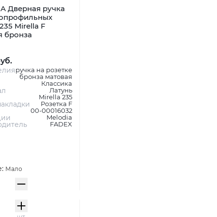
A Дверная ручка
копрофильных
235 Mirella F
я бронза
руб.
елия
ручка на розетке
бронза матовая
Классика
ал
Латунь
Mirella 235
акладки
Розетка F
00-00016032
ции
Melodia
одитель
FADEX
е:
Мало
шт