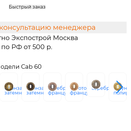
Быстрый заказ
 консультацию менеджера
тно Экспострой Москва
по РФ от 500 р.
одели Cab 60
бронза
бронза
серебро
золото
серебро
латунь
ая
затемненная
затемненная
французское
французское
полир