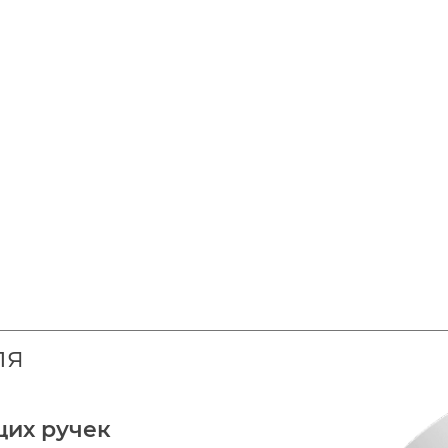
ля
щих ручек