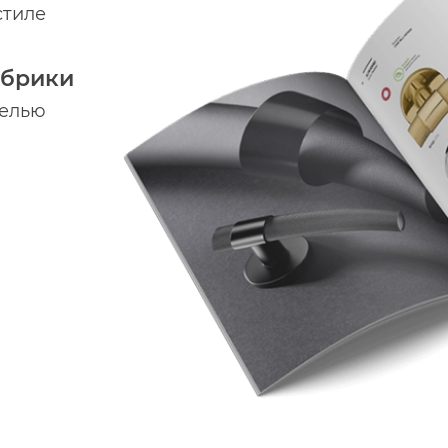
стиле
абрики
делью