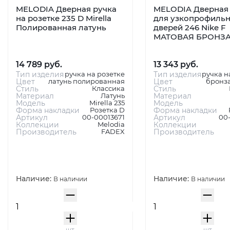
MELODIA Дверная ручка
MELODIA Дверная 
на розетке 235 D Mirella
для узкопрофиль
Полированная латунь
дверей 246 Nike F
МАТОВАЯ БРОНЗ
14 789 руб.
13 343 руб.
Тип изделия
ручка на розетке
Тип изделия
ручка н
Цвет
латунь полированная
Цвет
бронза
Стиль
Классика
Стиль
Материал
Латунь
Материал
Модель
Mirella 235
Модель
Форма накладки
Розетка D
Форма накладки
Артикул
00-00013671
Артикул
00
Коллекции
Melodia
Коллекции
Производитель
FADEX
Производитель
Наличие:
Наличие:
В наличии
В наличии
шт
шт