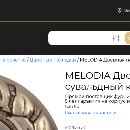
Вы
на розетке
/
Дверные накладки
/
MELODIA Дверная на
MELODIA Две
сувальдный 
Прямой поставщик фурни
5 лет гарантия на корпус 
Cab 60
См. все характеристики
3 858 руб.
Наличие:
В наличии