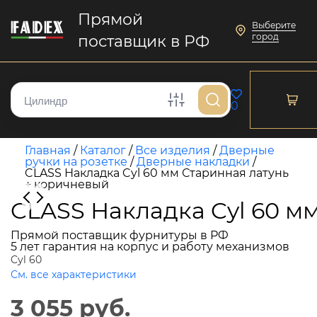
Прямой
Выберите
город
поставщик в РФ
0
Главная
/
Каталог
/
Все изделия
/
Дверные
ручки на розетке
/
Дверные накладки
/
CLASS Накладка Cyl 60 мм Старинная латунь
+ коричневый
CLASS Накладка Cyl 60 м
Прямой поставщик фурнитуры в РФ
5 лет гарантия на корпус и работу механизмов
Cyl 60
См. все характеристики
3 055 руб.