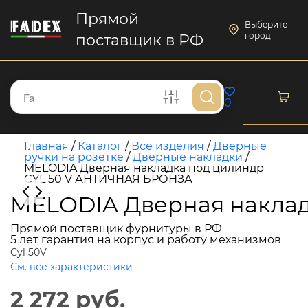
Прямой
Выберите
город
поставщик в РФ
0
Главная
/
Каталог
/
Все изделия
/
Дверные
ручки на розетке
/
Дверные накладки
/
MELODIA Дверная накладка под цилиндр
CYL 50 V АНТИЧНАЯ БРОНЗА
MELODIA Дверная накла
Прямой поставщик фурнитуры в РФ
5 лет гарантия на корпус и работу механизмов
Cyl 50V
См. все характеристики
2 272 руб.