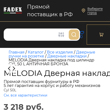
Прямой
Выберите
город
поставщик в РФ
0
Главная
/
Каталог
/
Все изделия
/
Дверные
ручки на розетке
/
Дверные накладки
/
MELODIA Дверная накладка под цилиндр
CYL 50 L АНТИЧНАЯ БРОНЗА
MELODIA Дверная наклад
Прямой поставщик фурнитуры в РФ
5 лет гарантия на корпус и работу механизмов
Cyl 50L
См. все характеристики
3 218 руб.