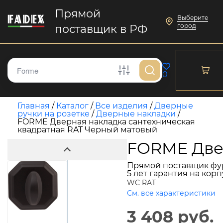
Прямой
Выберите
город
поставщик в РФ
0
Главная
/
Каталог
/
Все изделия
/
Дверные
ручки на розетке
/
Дверные накладки
/
FORME Дверная накладка сантехническая
квадратная RAT Черный матовый
FORME Двер
Прямой поставщик фу
5 лет гарантия на кор
WC RAT
См. все характеристики
3 408 руб.