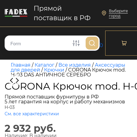
Прямой
Выберите
город
поставщик в РФ
0
Главная
/
Каталог
/
Все изделия
/
Аксессуары
для дверей
/
Крючки
/
CORONA Крючок mod.
H-03 DAS АНТИЧНОЕ СЕРЕБРО
CORONA Крючок mod. H
Прямой поставщик фурнитуры в РФ
5 лет гарантия на корпус и работу механизмов
H-03
См. все характеристики
2 932 руб.
Наличие:
В наличии