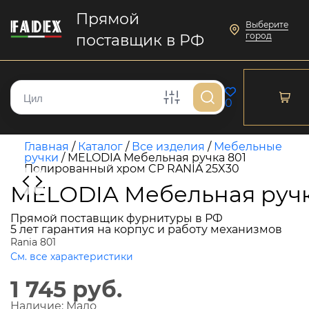
Прямой
Выберите
город
поставщик в РФ
0
Главная
/
Каталог
/
Все изделия
/
Мебельные
ручки
/
MELODIA Мебельная ручка 801
Полированный хром CP RANIA 25X30
MELODIA Мебельная ручк
Прямой поставщик фурнитуры в РФ
5 лет гарантия на корпус и работу механизмов
Rania 801
См. все характеристики
1 745 руб.
Наличие:
Мало