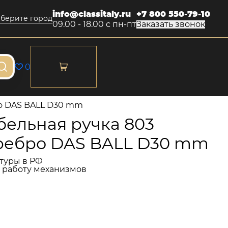
info@classitaly.ru
+7 800 550-79-10
берите город
09.00 - 18.00 с пн-пт
Заказать звонок
0
о DAS BALL D30 mm
ельная ручка 803
ребро DAS BALL D30 mm
туры в РФ
и работу механизмов