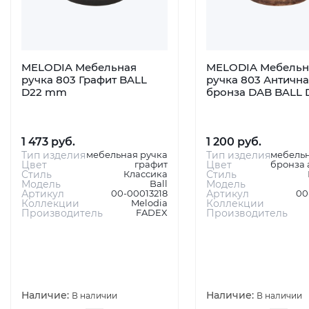
MELODIA Мебельная
MELODIA Мебельн
ручка 803 Графит BALL
ручка 803 Антична
D22 mm
бронза DAB BALL
1 473 руб.
1 200 руб.
Тип изделия
мебельная ручка
Тип изделия
мебельн
Цвет
графит
Цвет
бронза 
Стиль
Классика
Стиль
Модель
Ball
Модель
Артикул
00-00013218
Артикул
00
Коллекции
Melodia
Коллекции
Производитель
FADEX
Производитель
Наличие:
Наличие:
В наличии
В наличии