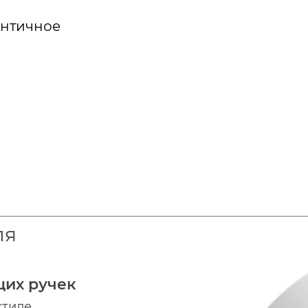
античное
ля
щих ручек
стиле