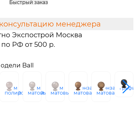
Быстрый заказ
 консультацию менеджера
тно Экспострой Москва
по РФ от 500 р.
одели Ball
хром
хром
хром
бронза
бронза
графит
ованный
полированный
матовый
матовый
матовая
матовая