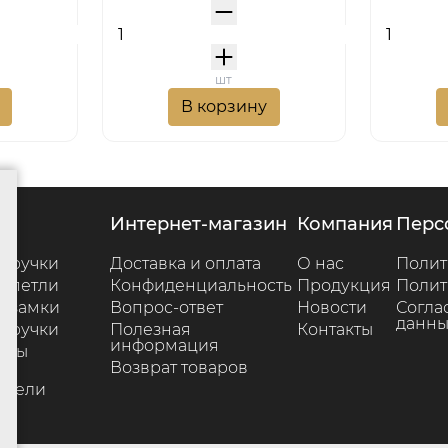
шт
В корзину
г
интернет-магазин
компания
пер
 ручки
Доставка и оплата
О нас
Полит
 петли
Конфиденциальность
Продукция
Полит
 замки
Вопрос-ответ
Новости
Согла
данны
 ручки
Полезная
Контакты
информация
ары
Возврат товаров
е
ители