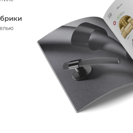
абрики
делью