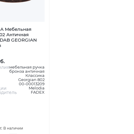
A Мебельная
02 Античная
 DAB GEORGIAN
m
уб.
елия
мебельная ручка
бронза античная
Классика
Georgian 802
00-00013209
ции
Melodia
одитель
FADEX
е:
В наличии