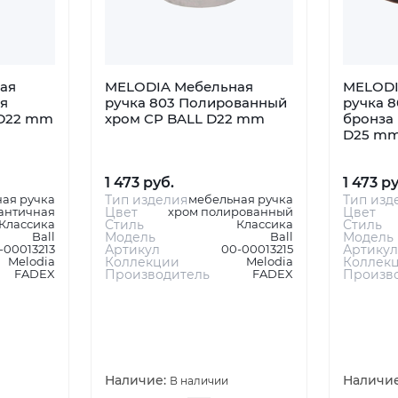
ая
MELODIA Мебельная
MELODI
я
ручка 803 Полированный
ручка 8
 D22 mm
хром CP BALL D22 mm
бронза
D25 m
1 473 руб.
1 473 р
ая ручка
Тип изделия
мебельная ручка
Тип изд
античная
Цвет
хром полированный
Цвет
Классика
Стиль
Классика
Стиль
Ball
Модель
Ball
Модель
-00013213
Артикул
00-00013215
Артикул
Melodia
Коллекции
Melodia
Коллек
FADEX
Производитель
FADEX
Произв
Наличие:
Наличи
В наличии