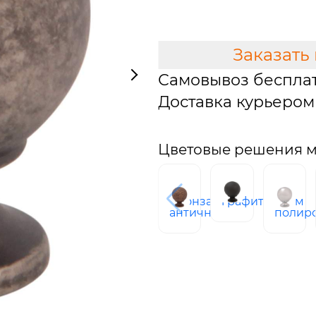
В КОРЗИНУ
Заказать
Самовывоз беспла
Доставка курьером 
Цветовые решения м
бронза
графит
хром
античная
полир