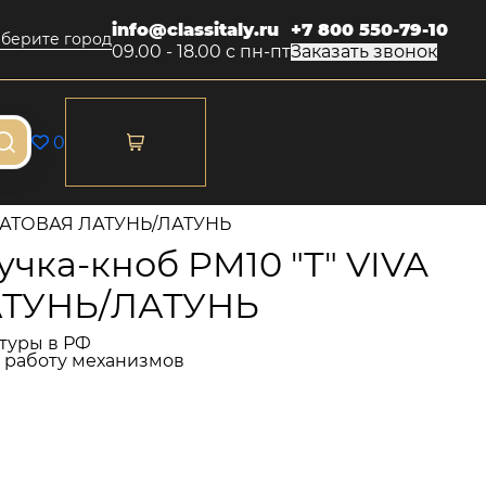
info@classitaly.ru
+7 800 550-79-10
берите город
09.00 - 18.00 с пн-пт
Заказать звонок
0
A МАТОВАЯ ЛАТУНЬ/ЛАТУНЬ
чка-кноб PM10 "Т" VIVA
ТУНЬ/ЛАТУНЬ
туры в РФ
и работу механизмов