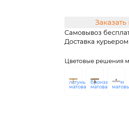
В КОРЗИНУ
Заказать
Самовывоз беспла
Доставка курьером 
Цветовые решения м
латунь
бронза
хром
матовая
матовая
матов