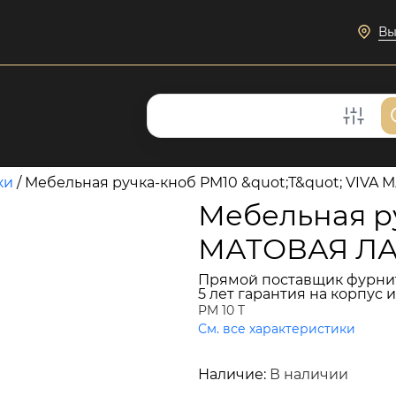
Вы
ки
/
Мебельная ручка-кноб PM10 &quot;Т&quot; VIV
Мебельная ру
МАТОВАЯ ЛА
Прямой поставщик фурни
5 лет гарантия на корпус 
PM 10 T
См. все характеристики
4 362 руб.
Наличие:
В наличии