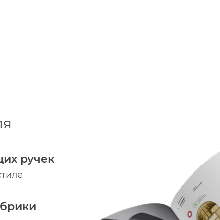
ля
щих ручек
стиле
абрики