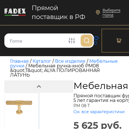
Прямой
Выберите
город
поставщик в РФ
0
Главная
/
Каталог
/
Все изделия
/
Мебельные
ручки
/
Мебельная ручка-кноб PM08
&quot;Т&quot; ALYA ПОЛИРОВАННАЯ
ЛАТУНЬ
Мебельная
Прямой поставщик фу
5 лет гарантия на кор
PM 08 T
См. все характеристики
5 625 руб.