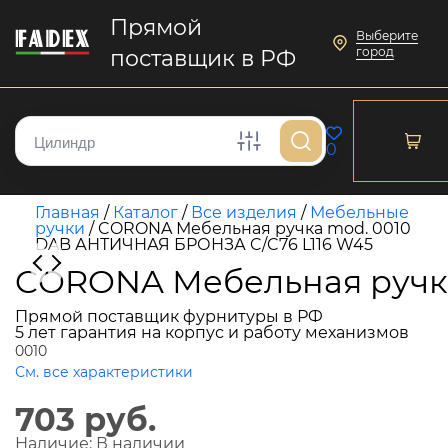
Прямой
Выберите
город
поставщик в РФ
0
Главная
/
Каталог
/
Все изделия
/
Мебельные
ручки
/
CORONA Мебельная ручка mod. 0010
DAB АНТИЧНАЯ БРОНЗА C/C76 L116 W45
CORONA Мебельная ручка
Прямой поставщик фурнитуры в РФ
5 лет гарантия на корпус и работу механизмов
0010
См. все характеристики
703 руб.
Наличие:
В наличии