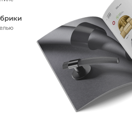
абрики
делью