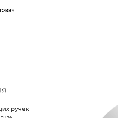
товая
ля
щих ручек
стиле