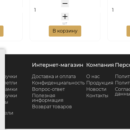
шт
В корзину
г
интернет-магазин
компания
пер
 ручки
Доставка и оплата
О нас
Полит
 петли
Конфиденциальность
Продукция
Полит
 замки
Вопрос-ответ
Новости
Согла
данны
 ручки
Полезная
Контакты
информация
ары
Возврат товаров
е
ители