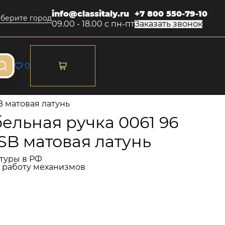
info@classitaly.ru
+7 800 550-79-10
берите город
09.00 - 18.00 с пн-пт
Заказать звонок
0
 матовая латунь
льная ручка 0061 96
SB матовая латунь
туры в РФ
и работу механизмов