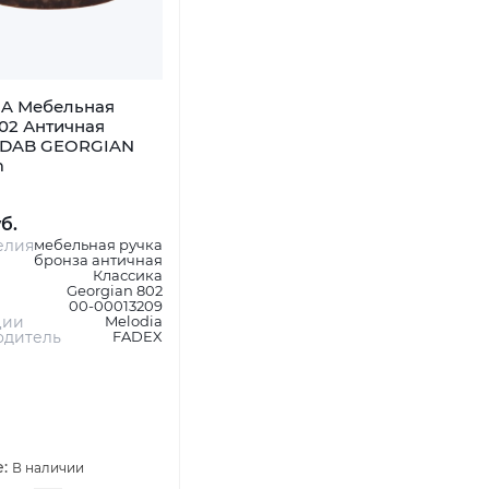
A Мебельная
02 Античная
 DAB GEORGIAN
m
уб.
елия
мебельная ручка
бронза античная
Классика
Georgian 802
00-00013209
ции
Melodia
одитель
FADEX
е:
В наличии