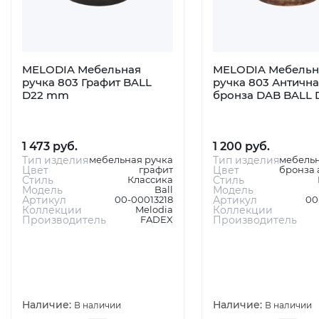
MELODIA Мебельная
MELODIA Мебельн
ручка 803 Графит BALL
ручка 803 Антична
D22 mm
бронза DAB BALL
1 473 руб.
1 200 руб.
Тип изделия
мебельная ручка
Тип изделия
мебельн
Цвет
графит
Цвет
бронза 
Стиль
Классика
Стиль
Модель
Ball
Модель
Артикул
00-00013218
Артикул
00
Коллекции
Melodia
Коллекции
Производитель
FADEX
Производитель
Наличие:
Наличие:
В наличии
В наличии