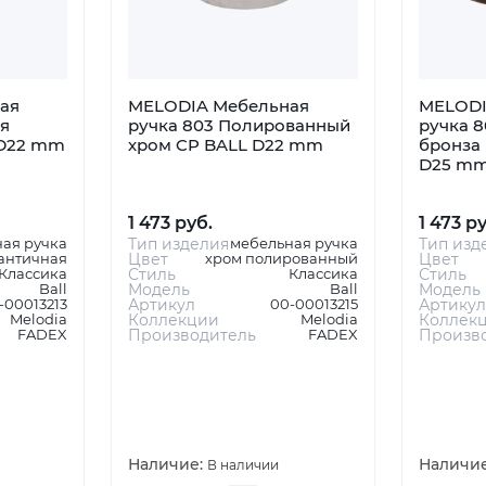
ая
MELODIA Мебельная
MELODI
я
ручка 803 Полированный
ручка 8
 D22 mm
хром CP BALL D22 mm
бронза
D25 m
1 473 руб.
1 473 р
ая ручка
Тип изделия
мебельная ручка
Тип изд
античная
Цвет
хром полированный
Цвет
Классика
Стиль
Классика
Стиль
Ball
Модель
Ball
Модель
-00013213
Артикул
00-00013215
Артикул
Melodia
Коллекции
Melodia
Коллек
FADEX
Производитель
FADEX
Произв
Наличие:
Наличи
В наличии