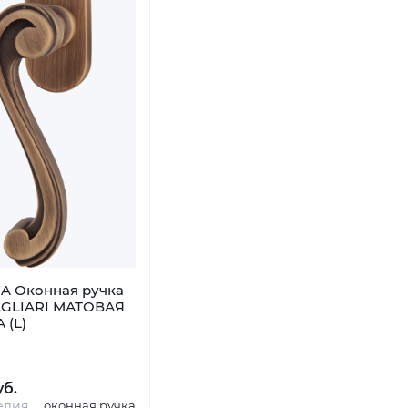
A Оконная ручка
AGLIARI МАТОВАЯ
 (L)
уб.
елия
оконная ручка