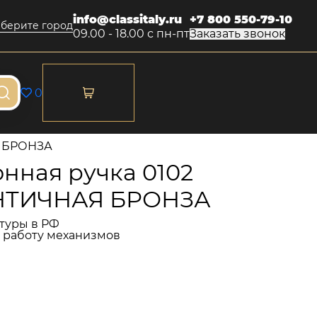
info@classitaly.ru
+7 800 550-79-10
берите город
09.00 - 18.00 с пн-пт
Заказать звонок
0
Я БРОНЗА
нная ручка 0102
НТИЧНАЯ БРОНЗА
туры в РФ
и работу механизмов