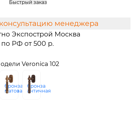
Быстрый заказ
 консультацию менеджера
тно Экспострой Москва
по РФ от 500 р.
дели Veronica 102
бронза
бронза
ованная
матовая
античная