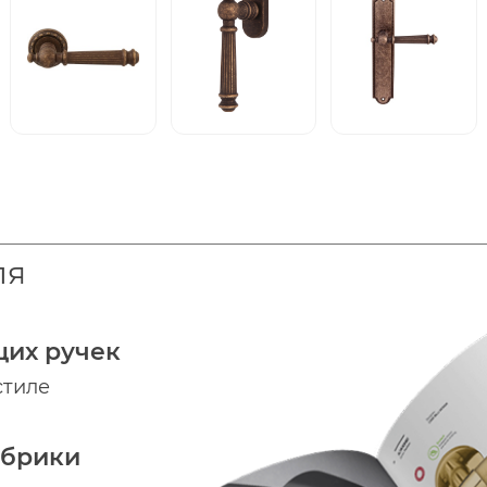
ля
щих ручек
стиле
абрики