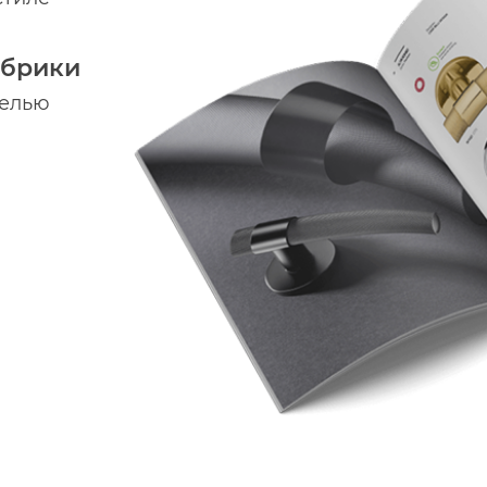
абрики
делью