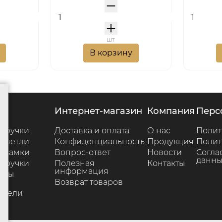
шт
В корзину
г
интернет-магазин
компания
пер
 ручки
Доставка и оплата
О нас
Полит
 петли
Конфиденциальность
Продукция
Полит
 замки
Вопрос-ответ
Новости
Согла
данны
 ручки
Полезная
Контакты
информация
ары
Возврат товаров
е
ители