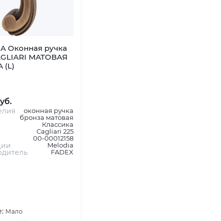
A Оконная ручка
AGLIARI МАТОВАЯ
 (L)
уб.
елия
оконная ручка
бронза матовая
Классика
Cagliari 225
00-00012158
ции
Melodia
одитель
FADEX
е:
Мало