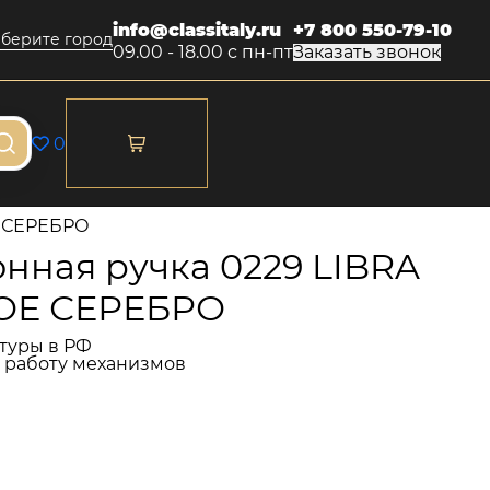
info@classitaly.ru
+7 800 550-79-10
берите город
09.00 - 18.00 с пн-пт
Заказать звонок
0
Е СЕРЕБРО
нная ручка 0229 LIBRA
ОЕ СЕРЕБРО
туры в РФ
и работу механизмов