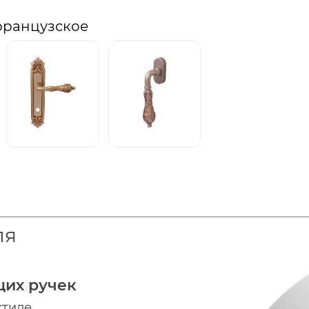
французское
ля
щих ручек
стиле