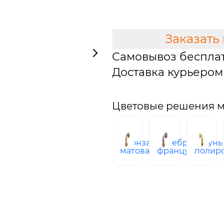
В КОРЗИНУ
Заказать
Самовывоз беспла
Доставка курьером 
Цветовые решения мо
бронза
серебро
латунь
матовая
французское
полир