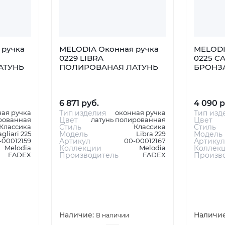
 ручка
MELODIA Оконная ручка
MELODI
0229 LIBRA
0225 C
АТУНЬ
ПОЛИРОВАНАЯ ЛАТУНЬ
БРОНЗА
6 871 руб.
4 090 р
ная ручка
Тип изделия
оконная ручка
Тип изд
рованная
Цвет
латунь полированная
Цвет
Классика
Стиль
Классика
Стиль
gliari 225
Модель
Libra 229
Модель
-00012159
Артикул
00-00012167
Артикул
Melodia
Коллекции
Melodia
Коллек
FADEX
Производитель
FADEX
Произв
Наличие:
Наличи
В наличии