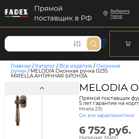
Прямой
Выберите
город
поставщик в РФ
0
Главная
/
Каталог
/
Все изделия
/
Оконные
ручки
/
MELODIA Оконная ручка 0235
MIRELLA АНТИЧНАЯ БРОНЗА
MELODIA О
Прямой поставщик фу
5 лет гарантия на кор
Mirella 235
См. все характеристики
6 752 руб.
Наличие:
Мало