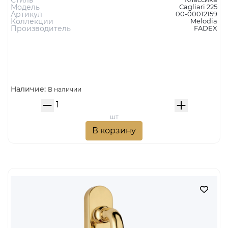
MELODIA Оконная ручка 0225 CAGLIARI
ПОЛИРОВАНАЯ ЛАТУНЬ (R)
4 090 руб.
Тип изделия
оконная ручка
Цвет
латунь полированная
Стиль
Классика
Модель
Cagliari 225
Артикул
00-00012159
Коллекции
Melodia
Производитель
FADEX