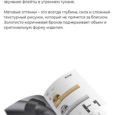
Описание
Характеристики
Добавьте в интерьер немного итальянской классики…
Глядя на ручку Tako, напоминающую флейту, невольно
вспоминаешь знаменитого Вивальди, который сделал
этот инструмент популярным в Италии. Эта модель
ручек также элегантна и ненавязчива, как серебристое
звучание флейты в утреннем тумане.
Матовые оттенки – это всегда глубина, сила и сложный
текстурный рисунок, который не прячется за блеском.
Золотисто-коричневая бронза подчеркивает объем и