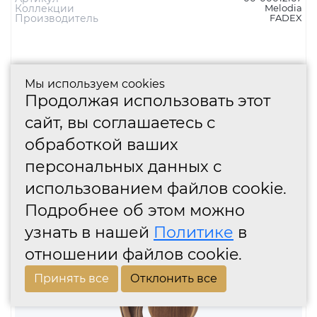
Мы используем cookies
Продолжая использовать этот
сайт, вы соглашаетесь с
MELODIA Оконная ручка 0229 LIBRA
ПОЛИРОВАНАЯ ЛАТУНЬ
обработкой ваших
персональных данных с
использованием файлов cookie.
6 871 руб.
Подробнее об этом можно
Тип изделия
оконная ручка
Цвет
латунь полированная
узнать в нашей
Политике
в
Стиль
Классика
Модель
Libra 229
отношении файлов cookie.
Артикул
00-00012167
Коллекции
Melodia
Производитель
FADEX
Принять все
Отклонить все