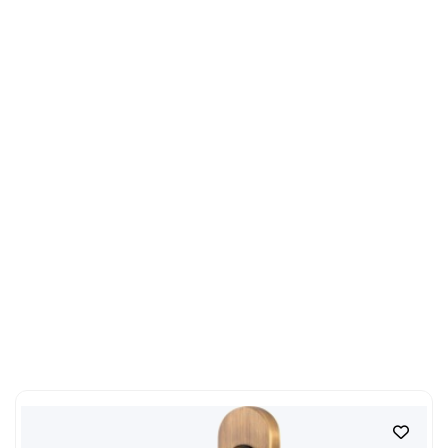
Скачать каталог
Доставляем по всей России
Мы являемся прямым поставщиком итальянской
фурнитуры с завода FADEX в Ломбардии.
98% ассортимента хранится на нашем складе в
Москве. Это позволяет оперативно
комплектовать заказы и отправлять фурнитуру в
любой город России удобной транспортной
компанией.
Если нужной позиции временно нет в наличии,
мы привезём её из Италии под заказ и согласуем
с вами сроки поставки заранее.
загрузка карты...