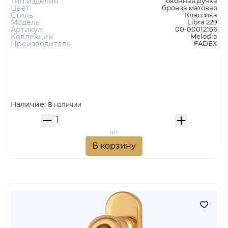
MELODIA Оконная ручка 0229 LIBRA МАТОВАЯ
БРОНЗА
6 871 руб.
Тип изделия
оконная ручка
Цвет
бронза матовая
Стиль
Классика
Модель
Libra 229
Артикул
00-00012166
Коллекции
Melodia
Производитель
FADEX