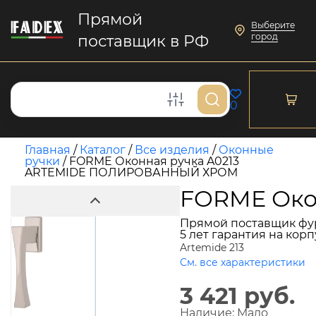
Прямой
Выберите
город
поставщик в РФ
0
Главная
/
Каталог
/
Все изделия
/
Оконные
ручки
/
FORME Оконная ручка A0213
ARTEMIDE ПОЛИРОВАННЫЙ ХРОМ
FORME Око
Прямой поставщик фу
5 лет гарантия на кор
Artemide 213
См. все характеристики
3 421 руб.
Наличие:
Мало