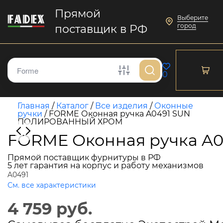
Прямой
Выберите
город
поставщик в РФ
0
Главная
/
Каталог
/
Все изделия
/
Оконные
ручки
/
FORME Оконная ручка A0491 SUN
ПОЛИРОВАННЫЙ ХРОМ
FORME Оконная ручка 
Прямой поставщик фурнитуры в РФ
5 лет гарантия на корпус и работу механизмов
A0491
См. все характеристики
4 759 руб.