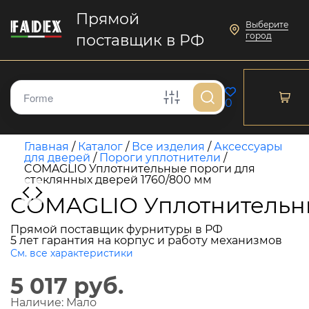
Прямой
Выберите
город
поставщик в РФ
0
Главная
/
Каталог
/
Все изделия
/
Аксессуары
для дверей
/
Пороги уплотнители
/
COMAGLIO Уплотнительные пороги для
стеклянных дверей 1760/800 мм
COMAGLIO Уплотнительны
Прямой поставщик фурнитуры в РФ
5 лет гарантия на корпус и работу механизмов
См. все характеристики
5 017 руб.
Наличие:
Мало