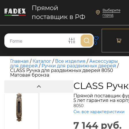
Прямой
Выберите
город
поставщик в РФ
0
Главная
/
Каталог
/
Все изделия
/
Аксессуары
для дверей
/
Ручки для раздвижных дверей
/
CLASS Ручка для раздвижных дверей 8050
Матовая бронза
CLASS Ручк
Прямой поставщик фу
5 лет гарантия на кор
8050
См. все характеристики
7 144 руб.