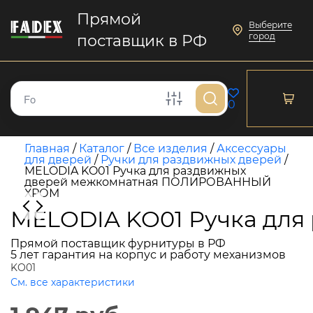
Прямой
Выберите
город
поставщик в РФ
0
Главная
/
Каталог
/
Все изделия
/
Аксессуары
для дверей
/
Ручки для раздвижных дверей
/
MELODIA KO01 Ручка для раздвижных
дверей межкомнатная ПОЛИРОВАННЫЙ
ХРОМ
MELODIA KO01 Ручка дл
Прямой поставщик фурнитуры в РФ
5 лет гарантия на корпус и работу механизмов
KO01
См. все характеристики