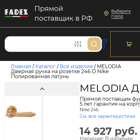
Прямой
Выберите
город
поставщик в РФ
0
Главная
/
Каталог
/
Все изделия
/
MELODIA
Дверная ручка на розетке 246 D Nike
Полированная латунь
MELODIA Дв
Прямой поставщик фу
5 лет гарантия на кор
Nike 246
См. все характеристики
14 927 руб.
Наличие:
В наличии