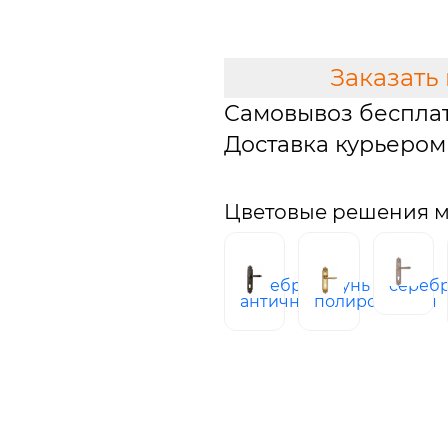
В КОРЗИНУ
Заказать
Самовывоз беспла
Доставка курьером 
Цветовые решения м
серебро
латунь
сереб
античное
полированная