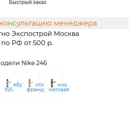
Быстрый заказ
 консультацию менеджера
тно Экспострой Москва
по РФ от 500 р.
одели Nike 246
ро
серебро
золото
бронза
925
французское
матовая