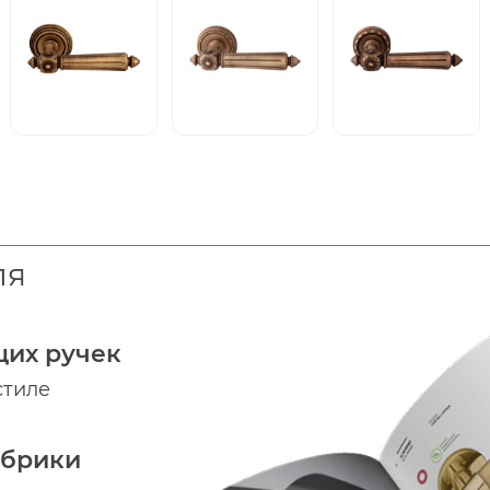
ля
щих ручек
стиле
абрики