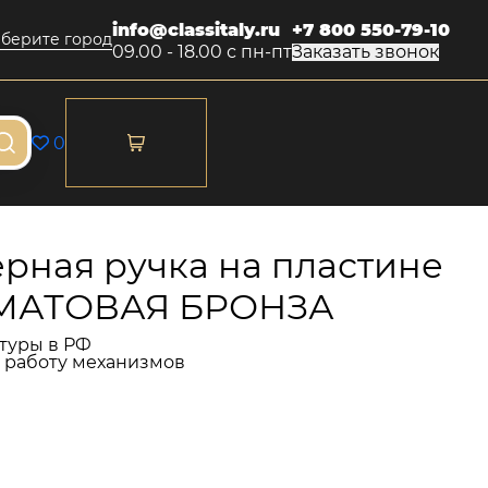
info@classitaly.ru
+7 800 550-79-10
берите город
09.00 - 18.00 с пн-пт
Заказать звонок
0
рная ручка на пластине
E МАТОВАЯ БРОНЗА
туры в РФ
и работу механизмов