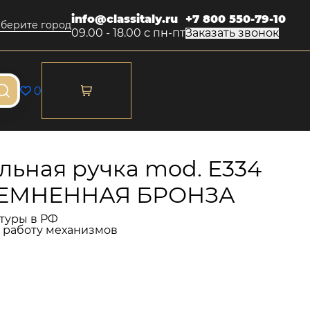
info@classitaly.ru
+7 800 550-79-10
берите город
09.00 - 18.00 с пн-пт
Заказать звонок
0
ьная ручка mod. E334
АТЕМНЕННАЯ БРОНЗА
туры в РФ
и работу механизмов