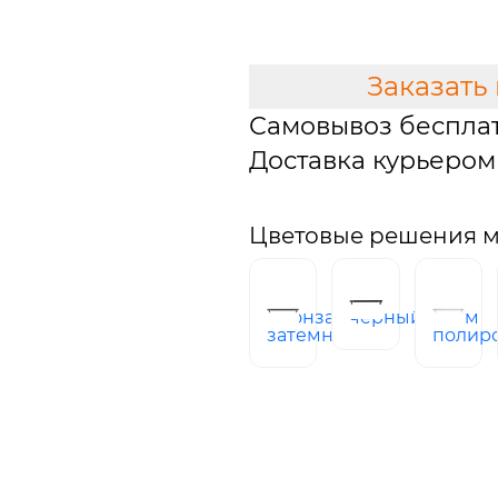
В КОРЗИНУ
Заказать
Самовывоз беспла
Доставка курьером 
Цветовые решения м
бронза
черный
хром
затемненная
полир