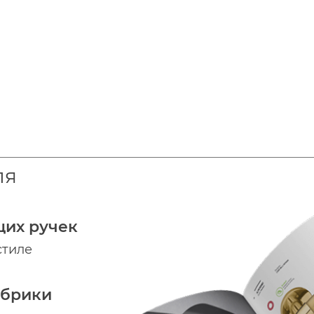
ля
щих ручек
стиле
абрики