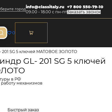
info@classitaly.ru
+7 800 550-79-10
берите город
09.00 - 18.00 с пн-пт
Заказать звонок
0
- 201 SG 5 ключей МАТОВОЕ ЗОЛОТО
ндр GL- 201 SG 5 ключей
ОЛОТО
туры в РФ
и работу механизмов
Быстрый заказ