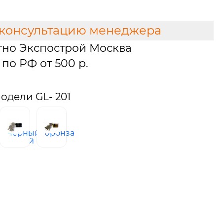
 консультацию менеджера
тно Экспострой Москва
по РФ от 500 р.
одели GL- 201
черный
бронза
ованный