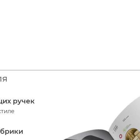
ля
щих ручек
стиле
абрики