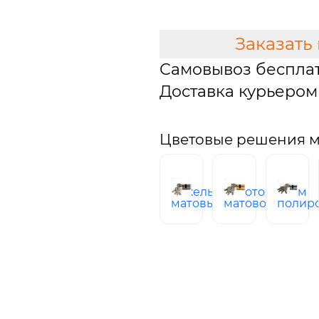
Заказать
Самовывоз беспла
Доставка курьером 
Цветовые решения м
никель
Золото
хром
матовый
матовое
полир