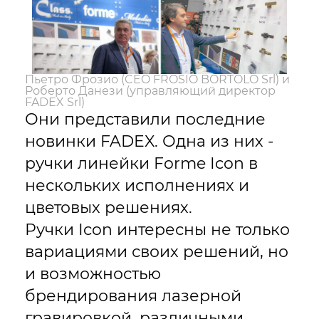
Пьетро Фрозио (CEO FROSIO BORTOLO Srl) и
Роберто Данези (управляющий директор
FADEX Srl)
Они представили последние
новинки FADEX. Одна из них -
ручки линейки Forme Icon в
нескольких исполнениях и
цветовых решениях.
Ручки Icon интересны не только
вариациями своих решений, но
и возможностью
брендирования лазерной
гравировкой, различными