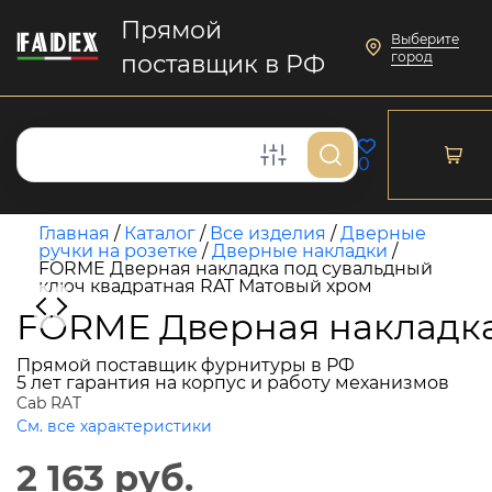
Прямой
Выберите
город
поставщик в РФ
0
Главная
/
Каталог
/
Все изделия
/
Дверные
ручки на розетке
/
Дверные накладки
/
FORME Дверная накладка под сувальдный
ключ квадратная RAT Матовый хром
FORME Дверная накладка
Прямой поставщик фурнитуры в РФ
5 лет гарантия на корпус и работу механизмов
Cab RAT
См. все характеристики
2 163 руб.