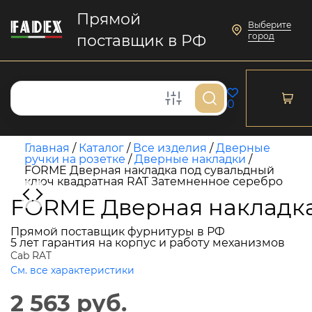
Прямой
Выберите
город
поставщик в РФ
0
Главная
/
Каталог
/
Все изделия
/
Дверные
ручки на розетке
/
Дверные накладки
/
FORME Дверная накладка под сувальдный
ключ квадратная RAT Затемненное серебро
FORME Дверная накладка
Прямой поставщик фурнитуры в РФ
5 лет гарантия на корпус и работу механизмов
Cab RAT
См. все характеристики
2 563 руб.