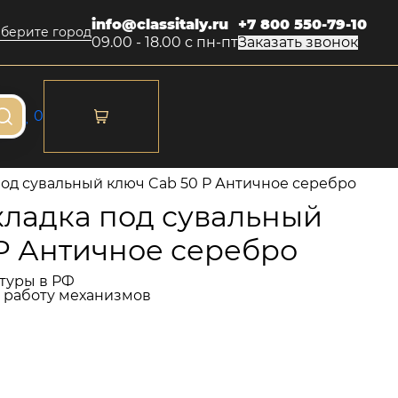
info@classitaly.ru
+7 800 550-79-10
берите город
09.00 - 18.00 с пн-пт
Заказать звонок
0
од сувальный ключ Cab 50 P Античное серебро
ладка под сувальный
P Античное серебро
туры в РФ
и работу механизмов