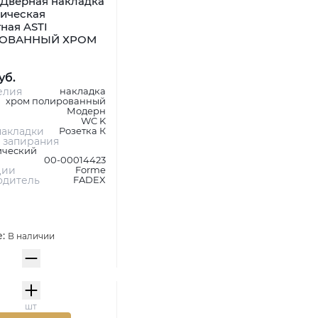
Дверная накладка
ническая
ная ASTI
ОВАННЫЙ ХРОМ
уб.
елия
накладка
хром полированный
Модерн
WC K
акладки
Розетка К
 запирания
ический
00-00014423
ции
Forme
одитель
FADEX
е:
В наличии
шт