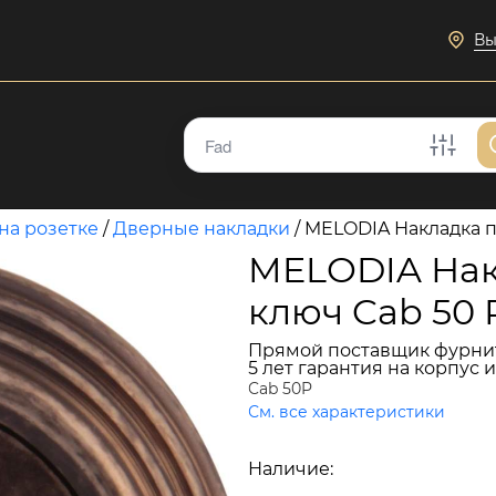
Вы
на розетке
/
Дверные накладки
/
MELODIA Накладка п
MELODIA Нак
ключ Cab 50 
Прямой поставщик фурни
5 лет гарантия на корпус 
Cab 50P
См. все характеристики
4 287 руб.
Наличие:
В наличии