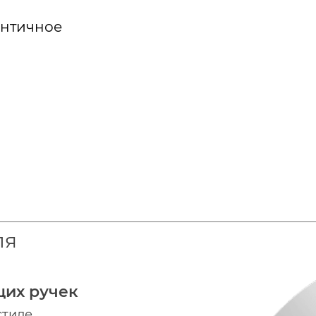
античное
ля
щих ручек
стиле