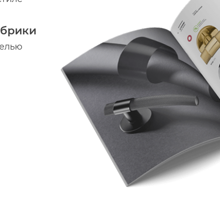
абрики
делью