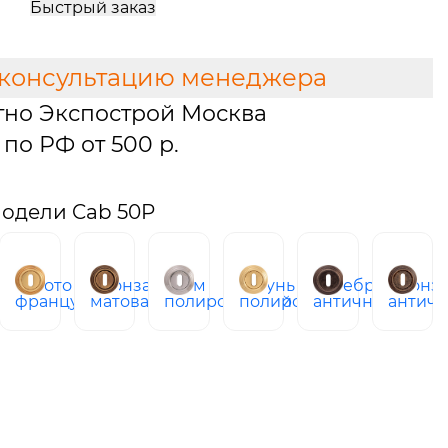
Быстрый заказ
 консультацию менеджера
тно Экспострой Москва
по РФ от 500 р.
одели Cab 50P
золото
бронза
хром
латунь
серебро
бронз
ая
французское
матовая
полированный
полированная
античное
античн