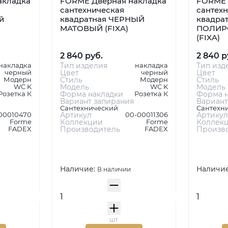
акладка
FORME Дверная накладка
FORME 
сантехническая
сантех
й
квадратная ЧЕРНЫЙ
квадрат
МАТОВЫЙ (FIXA)
ПОЛИР
(FIXA)
2 840 руб.
2 840 р
накладка
Тип изделия
накладка
Тип изд
черный
Цвет
черный
Цвет
Модерн
Стиль
Модерн
Стиль
WC K
Модель
WC K
Модель
Розетка К
Форма накладки
Розетка К
Форма н
Вариант запирания
Вариант
Сантехнический
Сантехн
00010470
Артикул
00-00011306
Артикул
Forme
Коллекции
Forme
Коллек
FADEX
Производитель
FADEX
Произв
Наличие:
Наличи
В наличии
шт