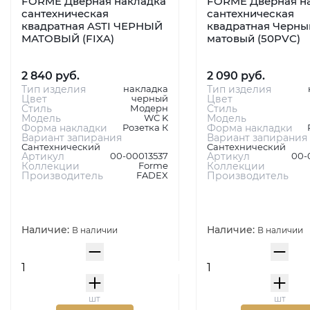
FORME Дверная накладка
FORME Дверная н
сантехническая
сантехническая
квадратная ASTI ЧЕРНЫЙ
квадратная Черны
МАТОВЫЙ (FIXA)
матовый (50PVC)
2 840 руб.
2 090 руб.
Тип изделия
накладка
Тип изделия
Цвет
черный
Цвет
Стиль
Модерн
Стиль
Модель
WC K
Модель
Форма накладки
Розетка К
Форма накладки
Вариант запирания
Вариант запирания
Сантехнический
Сантехнический
Артикул
00-00013537
Артикул
00-
Коллекции
Forme
Коллекции
Производитель
FADEX
Производитель
Наличие:
Наличие:
В наличии
В наличии
шт
шт