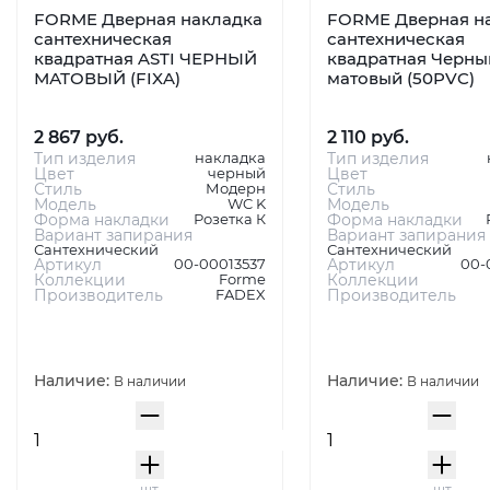
FORME Дверная накладка
FORME Дверная н
сантехническая
сантехническая
квадратная ASTI ЧЕРНЫЙ
квадратная Черны
МАТОВЫЙ (FIXA)
матовый (50PVC)
2 867 руб.
2 110 руб.
Тип изделия
накладка
Тип изделия
Цвет
черный
Цвет
Стиль
Модерн
Стиль
Модель
WC K
Модель
Форма накладки
Розетка К
Форма накладки
Вариант запирания
Вариант запирания
Сантехнический
Сантехнический
Артикул
00-00013537
Артикул
00-
Коллекции
Forme
Коллекции
Производитель
FADEX
Производитель
Наличие:
Наличие:
В наличии
В наличии
шт
шт