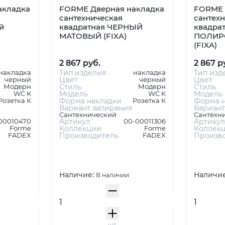
акладка
FORME Дверная накладка
FORME 
сантехническая
сантех
й
квадратная ЧЕРНЫЙ
квадрат
МАТОВЫЙ (FIXA)
ПОЛИР
(FIXA)
2 867 руб.
2 867 р
накладка
Тип изделия
накладка
Тип изд
черный
Цвет
черный
Цвет
Модерн
Стиль
Модерн
Стиль
WC K
Модель
WC K
Модель
Розетка К
Форма накладки
Розетка К
Форма н
Вариант запирания
Вариант
Сантехнический
Сантехн
00010470
Артикул
00-00011306
Артикул
Forme
Коллекции
Forme
Коллек
FADEX
Производитель
FADEX
Произв
Наличие:
Наличи
В наличии
шт