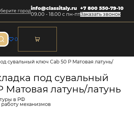
info@classitaly.ru
+7 800 550-79-10
берите город
09.00 - 18.00 с пн-пт
Заказать звонок
0
од сувальный ключ Cab 50 P Матовая латунь/
ладка под сувальный
P Матовая латунь/латунь
туры в РФ
и работу механизмов