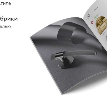
стиле
абрики
делью