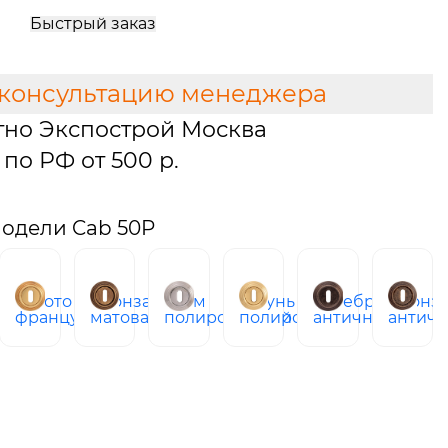
Быстрый заказ
 консультацию менеджера
тно Экспострой Москва
по РФ от 500 р.
одели Cab 50P
золото
бронза
хром
латунь
серебро
бронз
ая
французское
матовая
полированный
полированная
античное
античн