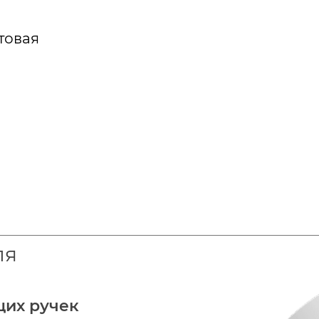
товая
ля
щих ручек