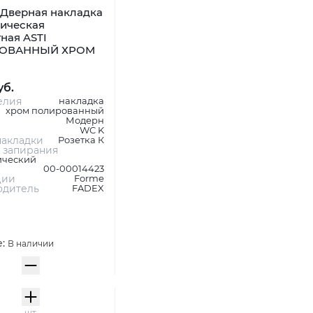
Дверная накладка
ническая
ная ASTI
ОВАННЫЙ ХРОМ
уб.
елия
накладка
хром полированный
Модерн
WC K
акладки
Розетка К
 запирания
ический
00-00014423
ции
Forme
одитель
FADEX
е:
В наличии
шт