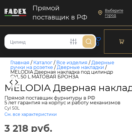
Прямой
Выберите
город
поставщик в РФ
0
Главная
/
Каталог
/
Все изделия
/
Дверные
ручки на розетке
/
Дверные накладки
/
MELODIA Дверная накладка под цилиндр
CYL 50 L МАТОВАЯ БРОНЗА
MELODIA Дверная наклад
Прямой поставщик фурнитуры в РФ
5 лет гарантия на корпус и работу механизмов
Cyl 50L
См. все характеристики
3 218 руб.