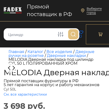
Прямой
Выберите
город
поставщик в РФ
0
Главная
/
Каталог
/
Все изделия
/
Дверные
ручки на розетке
/
Дверные накладки
/
MELODIA Дверная накладка под цилиндр
CYL 50 L ПОЛИРОВАННЫЙ ХРОМ
MELODIA Дверная накла
Прямой поставщик фурнитуры в РФ
5 лет гарантия на корпус и работу механизмов
Cyl 50L
См. все характеристики
3 698 руб.