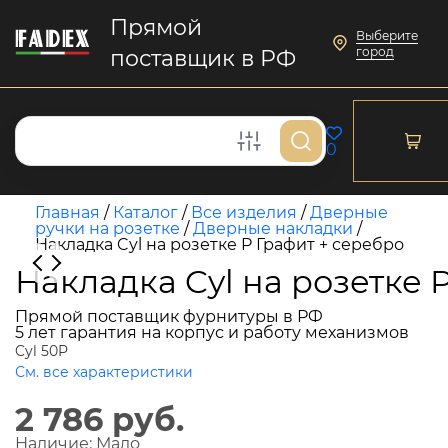
Прямой
Выберите
город
поставщик в РФ
0
Главная
/
Каталог
/
Все изделия
/
Дверные
ручки на розетке
/
Дверные накладки
/
Накладка Cyl на розетке P Графит + серебро
Накладка Cyl на розетке 
Прямой поставщик фурнитуры в РФ
5 лет гарантия на корпус и работу механизмов
Cyl 50P
См. все характеристики
2 786 руб.
Наличие:
Мало