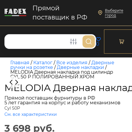
Прямой
Выберите
город
поставщик в РФ
0
Главная
/
Каталог
/
Все изделия
/
Дверные
ручки на розетке
/
Дверные накладки
/
MELODIA Дверная накладка под цилиндр
CYL 50 P ПОЛИРОВАННЫЙ ХРОМ
MELODIA Дверная накла
Прямой поставщик фурнитуры в РФ
5 лет гарантия на корпус и работу механизмов
Cyl 50P
См. все характеристики
3 698 руб.