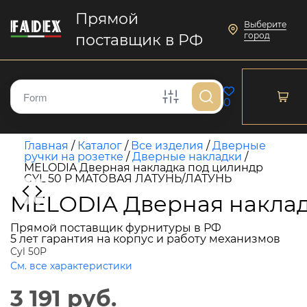
Прямой
Выберите
город
поставщик в РФ
0
Главная
/
Каталог
/
Все изделия
/
Дверные
ручки на розетке
/
Дверные накладки
/
MELODIA Дверная накладка под цилиндр
CYL 50 P МАТОВАЯ ЛАТУНЬ/ЛАТУНЬ
MELODIA Дверная накла
Прямой поставщик фурнитуры в РФ
5 лет гарантия на корпус и работу механизмов
Cyl 50P
См. все характеристики
3 191 руб.