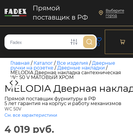
Прямой
Выберите
город
поставщик в РФ
0
Главная
/
Каталог
/
Все изделия
/
Дверные
ручки на розетке
/
Дверные накладки
/
MELODIA Дверная накладка сантехническая
Wc 50 V МАТОВЫЙ ХРОМ
MELODIA Дверная накла
Прямой поставщик фурнитуры в РФ
5 лет гарантия на корпус и работу механизмов
WC 50V
См. все характеристики
4 019 руб.