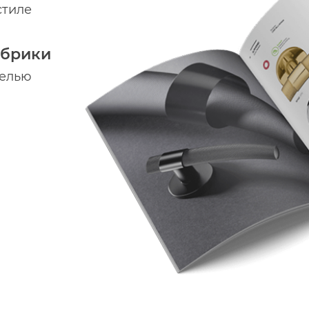
стиле
абрики
делью