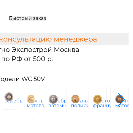
Быстрый заказ
 консультацию менеджера
тно Экспострой Москва
по РФ от 500 р.
модели WC 50V
ро
серебро
латунь
серебро
латунь
золото
бронз
матовая
затемненное
полированная
французское
матова