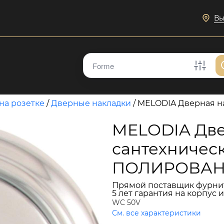
Вы
на розетке
/
Дверные накладки
/
MELODIA Дверная на
MELODIA Две
сантехническ
ПОЛИРОВАН
Прямой поставщик фурни
5 лет гарантия на корпус 
WC 50V
См. все характеристики