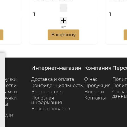
шт
В корзину
г
интернет-магазин
компания
пер
 ручки
Доставка и оплата
О нас
Полит
 петли
Конфиденциальность
Продукция
Полит
 замки
Вопрос-ответ
Новости
Согла
данны
 ручки
Полезная
Контакты
информация
ары
Возврат товаров
е
ители