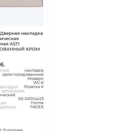
Дверная накладка
ническая
ная ASTI
ОВАННЫЙ ХРОМ
уб.
елия
накладка
хром полированный
Модерн
WC K
акладки
Розетка К
 запирания
ический
00-00014423
ции
Forme
одитель
FADEX
е:
В наличии