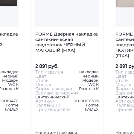
акладка
FORME Дверная накладка
FORME 
сантехническая
сантех
й
квадратная ЧЕРНЫЙ
квадрат
МАТОВЫЙ (FIXA)
ПОЛИР
(FIXA)
2 891 руб.
2 891 р
накладка
Тип изделия
накладка
Тип изд
черный
Цвет
черный
Цвет
Модерн
Стиль
Модерн
Стиль
WC K
Модель
WC K
Модель
Розетка К
Форма накладки
Розетка К
Форма н
Вариант запирания
Вариант
Сантехнический
Сантехн
00010470
Артикул
00-00011306
Артикул
Forme
Коллекции
Forme
Коллек
FADEX
Производитель
FADEX
Произв
Наличие:
Наличи
В наличии