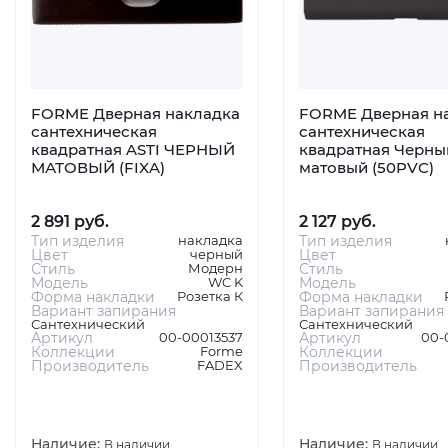
FORME Дверная накладка
FORME Дверная н
сантехническая
сантехническая
квадратная ASTI ЧЕРНЫЙ
квадратная Черны
МАТОВЫЙ (FIXA)
матовый (50PVC)
2 891 руб.
2 127 руб.
Тип изделия
накладка
Тип изделия
Цвет
черный
Цвет
Стиль
Модерн
Стиль
Модель
WC K
Модель
Форма накладки
Розетка К
Форма накладки
Вариант запирания
Вариант запирания
Сантехнический
Сантехнический
Артикул
00-00013537
Артикул
00-
Коллекции
Forme
Коллекции
Производитель
FADEX
Производитель
Наличие:
Наличие:
В наличии
В наличии