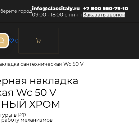
info@classitaly.ru
+7 800 550-79-10
берите город
09.00 - 18.00 с пн-пт
Заказать звонок
0
кладка сантехническая Wc 50 V
рная накладка
ая Wc 50 V
НЫЙ ХРОМ
туры в РФ
и работу механизмов