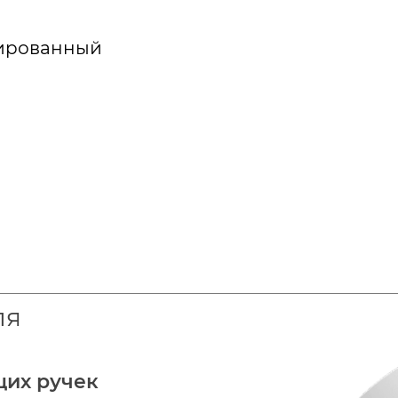
лированный
ля
щих ручек