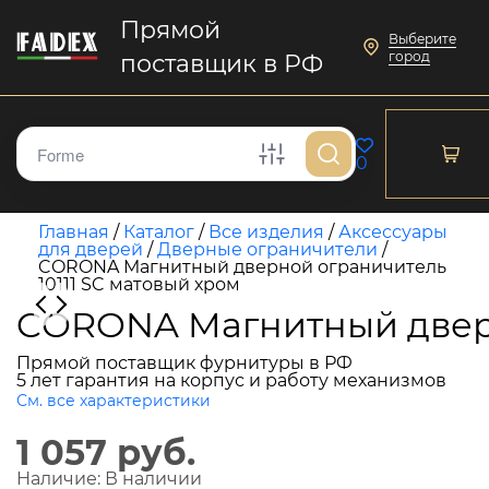
Прямой
Выберите
город
поставщик в РФ
0
Главная
/
Каталог
/
Все изделия
/
Аксессуары
для дверей
/
Дверные ограничители
/
CORONA Mагнитный дверной ограничитель
10111 SC матовый хром
CORONA Mагнитный дверн
Прямой поставщик фурнитуры в РФ
5 лет гарантия на корпус и работу механизмов
См. все характеристики
1 057 руб.
Наличие:
В наличии