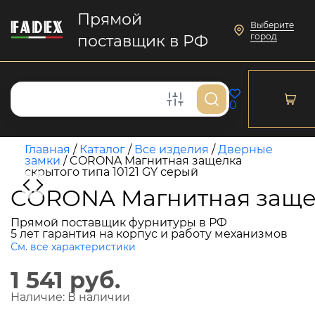
Прямой
Выберите
город
поставщик в РФ
0
Главная
/
Каталог
/
Все изделия
/
Дверные
замки
/
CORONA Mагнитная защелка
скрытого типа 10121 GY серый
CORONA Mагнитная защелк
Прямой поставщик фурнитуры в РФ
5 лет гарантия на корпус и работу механизмов
См. все характеристики
1 541 руб.
Наличие:
В наличии