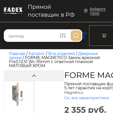
Прямой
Выберите
город
поставщик в РФ
0
Главная
/
Каталог
/
Все изделия
/
Дверные
замки
/
FORME MAGNETICO Замок врезной
F140.12.51 Wc-95mm с ответной планкой
МАТОВЫЙ ХРОМ
FORME MAG
Прямой поставщик фу
5 лет гарантия на кор
Magnetico
См. все характеристики
2 355 руб.