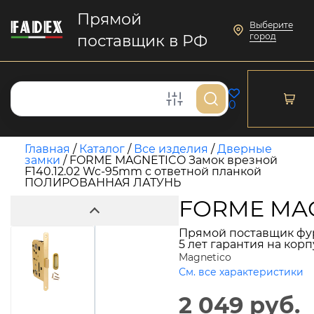
Прямой
Выберите
город
поставщик в РФ
0
Главная
/
Каталог
/
Все изделия
/
Дверные
замки
/
FORME MAGNETICO Замок врезной
F140.12.02 Wc-95mm с ответной планкой
ПОЛИРОВАННАЯ ЛАТУНЬ
FORME MAG
Прямой поставщик фу
5 лет гарантия на кор
Magnetico
См. все характеристики
2 049 руб.