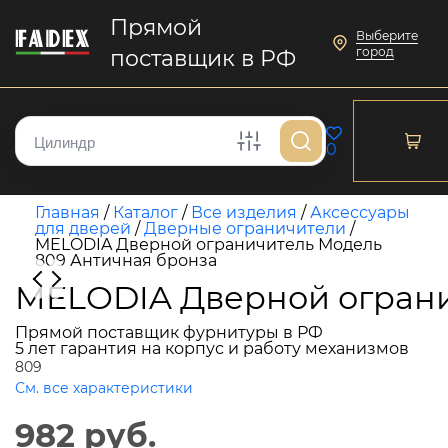
Прямой
Выберите
город
поставщик в РФ
0
Главная
/
Каталог
/
Все изделия
/
Аксессуары
для дверей
/
Дверные ограничители
/
MELODIA Дверной ограничитель Модель
809 Античная бронза
MELODIA Дверной ограни
Прямой поставщик фурнитуры в РФ
5 лет гарантия на корпус и работу механизмов
809
См. все характеристики
982 руб.